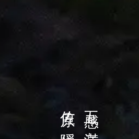
佐原
五感
の
を
満