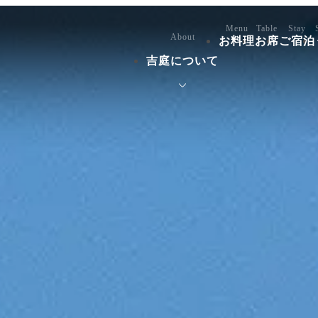
Menu
Table
Stay
About
お料理
お席
ご宿泊
吉庭について