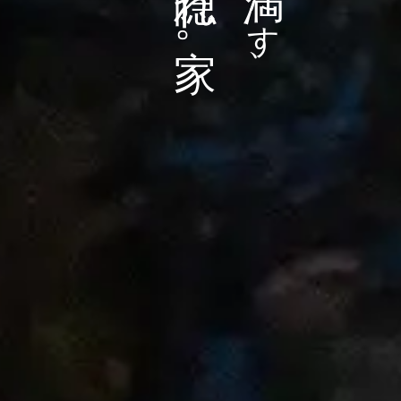
隠れ家。
たす、